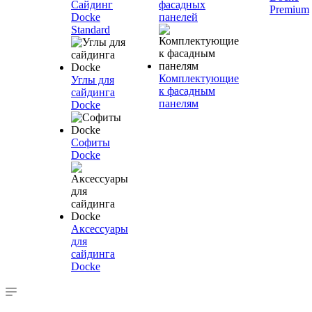
Сайдинг
фасадных
Premium
Docke
панелей
Standard
Комплектующие
Углы для
к фасадным
сайдинга
панелям
Docke
Софиты
Docke
Аксессуары
для
сайдинга
Docke