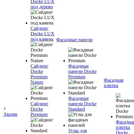
Docke LUX
под дерево
Сайдинг
Docke LUX
под камень
Фасадные панели
Сайдинг
Фасадные
Docke
панели Docke
Premium
Premium
Фасадная
Nature
плитка
Фасадные
Сайдинг
панели Docke
Docke
Standard
Акции
Premium
Фасадна
плитка
Углы для
Docke