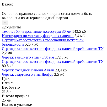
Важно!
Основное правило установки: одна стена должна быть
выполнена из материалов одной партии.
Документы
Техлист Универсальные аксессуары 30 мм
543,5 кб
Инструкция по монтажу фасадных панелей
3,4 мб
Сертификат соответствия требованиям пожарной
безопасности
520,7 кб
Сертификат соответствия фасадных панелей требованиям ТУ
2,2 мб
Чертеж внешнего угла 75/30 мм
172,8 кб
Сертификат соответствия фасадных панелей требованиям ТУ
80,6 кб
Чертеж фасадной панели Алтай
23,4 кб
Чертеж стартового угла Дюфур
2,5 мб
Цвет
Ваниль
Вес брутто
21.3 кг
Высота профиля
25 мм
Кол-во в упаковке