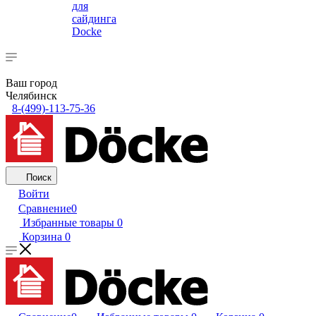
для
сайдинга
Docke
Ваш город
Челябинск
8-(499)-113-75-36
Поиск
Войти
Сравнение
0
Избранные товары
0
Корзина
0