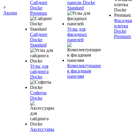
Сайдинг
панели Docke
Docke
Standard
Акции
Premium
Фасадна
плитка
Углы для
Docke
Сайдинг
фасадных
Premium
Docke
панелей
Standard
Комплектующие
Углы для
к фасадным
сайдинга
панелям
Docke
Софиты
Docke
Аксессуары