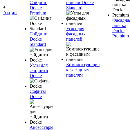
Сайдинг
панели Docke
Docke
Standard
Акции
Premium
Фасадна
плитка
Углы для
Docke
Сайдинг
фасадных
Premium
Docke
панелей
Standard
Комплектующие
Углы для
к фасадным
сайдинга
панелям
Docke
Софиты
Docke
Аксессуары