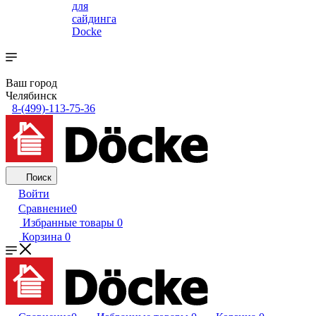
для
сайдинга
Docke
Ваш город
Челябинск
8-(499)-113-75-36
Поиск
Войти
Сравнение
0
Избранные товары
0
Корзина
0