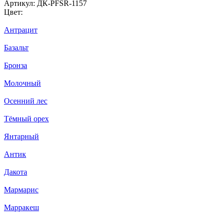
Артикул:
ДК-PFSR-1157
Цвет:
Антрацит
Базальт
Бронза
Молочный
Осенний лес
Тёмный орех
Янтарный
Антик
Дакота
Мармарис
Марракеш