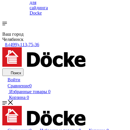
для
сайдинга
Docke
Ваш город
Челябинск
8-(499)-113-75-36
Поиск
Войти
Сравнение
0
Избранные товары
0
Корзина
0