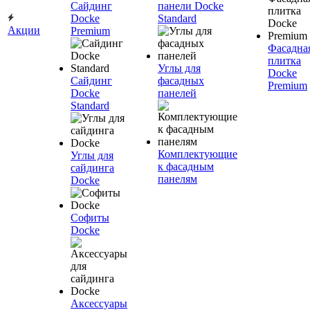
Сайдинг
панели Docke
Docke
Standard
Акции
Premium
Фасадна
плитка
Углы для
Docke
Сайдинг
фасадных
Premium
Docke
панелей
Standard
Комплектующие
Углы для
к фасадным
сайдинга
панелям
Docke
Софиты
Docke
Аксессуары