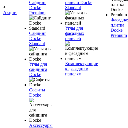
Сайдинг
панели Docke
Docke
Standard
Акции
Premium
Фасадна
плитка
Углы для
Docke
Сайдинг
фасадных
Premium
Docke
панелей
Standard
Комплектующие
Углы для
к фасадным
сайдинга
панелям
Docke
Софиты
Docke
Аксессуары