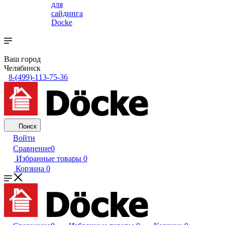
для
сайдинга
Docke
Ваш город
Челябинск
8-(499)-113-75-36
Поиск
Войти
Сравнение
0
Избранные товары
0
Корзина
0