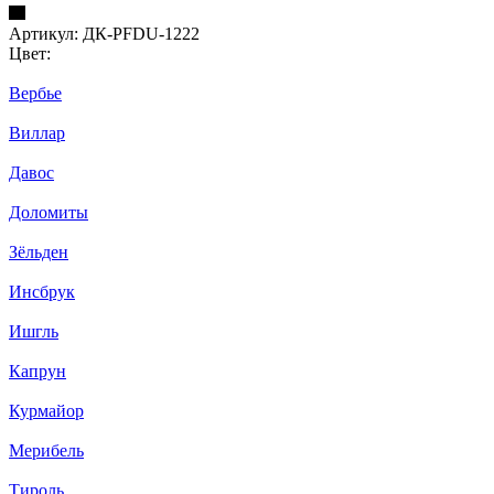
Артикул:
ДК-PFDU-1222
Цвет:
Вербье
Виллар
Давос
Доломиты
Зёльден
Инсбрук
Ишгль
Капрун
Курмайор
Мерибель
Тироль