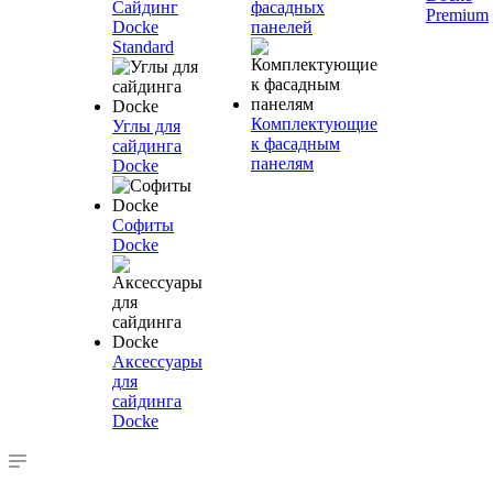
Сайдинг
фасадных
Premium
Docke
панелей
Standard
Комплектующие
Углы для
к фасадным
сайдинга
панелям
Docke
Софиты
Docke
Аксессуары
для
сайдинга
Docke