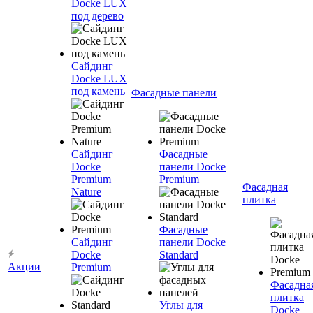
Docke LUX
под дерево
Сайдинг
Docke LUX
под камень
Фасадные панели
Сайдинг
Фасадные
Docke
панели Docke
Premium
Premium
Фасадная
Nature
плитка
Фасадные
Сайдинг
панели Docke
Docke
Standard
Акции
Premium
Фасадна
плитка
Углы для
Docke