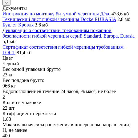
Документы
Инструкция по монтажу битумной черепицы Дёке
478,6 кб
Технический лист гибкой черепицы Döcke EURASIA
2,8 мб
Буклет Кровля
3,6 мб
Декларация о соответствии требованиям пожарной
безопасности гибкой черепицы серий Standard, Europa, Eurasia
5,1 мб
Сертификат соответствия гибкой черепицы требованиям
ГОСТ
81,4 кб
Цвет
Черный
Вес одной упаковки брутто
23 кг
Вес поддона брутто
966 кг
Водопоглощениев течение 24 часов, % масс, не более
2
Кол-во в упаковке
22 шт
Коэффициент перехлёста
1.83
Максимальная сила растяжения в поперечном направлении,
Н, не менее
400