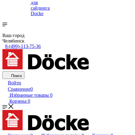
для
сайдинга
Docke
Ваш город
Челябинск
8-(499)-113-75-36
Поиск
Войти
Сравнение
0
Избранные товары
0
Корзина
0