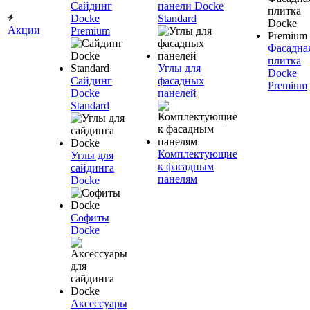
Сайдинг
панели Docke
Docke
Standard
Акции
Premium
Фасадна
плитка
Углы для
Docke
Сайдинг
фасадных
Premium
Docke
панелей
Standard
Комплектующие
Углы для
к фасадным
сайдинга
панелям
Docke
Софиты
Docke
Аксессуары