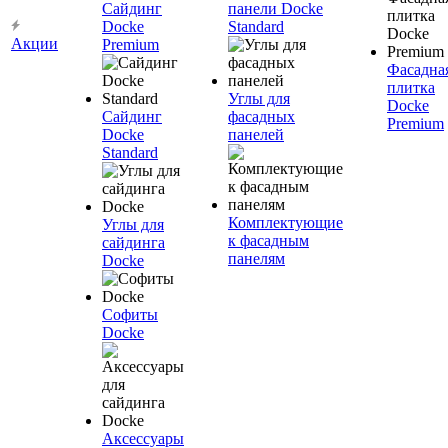
Сайдинг
панели Docke
Docke
Standard
Акции
Premium
Фасадна
плитка
Углы для
Docke
Сайдинг
фасадных
Premium
Docke
панелей
Standard
Комплектующие
Углы для
к фасадным
сайдинга
панелям
Docke
Софиты
Docke
Аксессуары