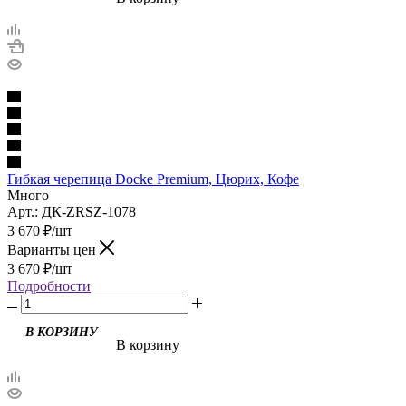
Гибкая черепица Docke Premium, Цюрих, Кофе
Много
Арт.: ДК-ZRSZ-1078
3 670
₽
/шт
Варианты цен
3 670
₽
/шт
Подробности
В корзину