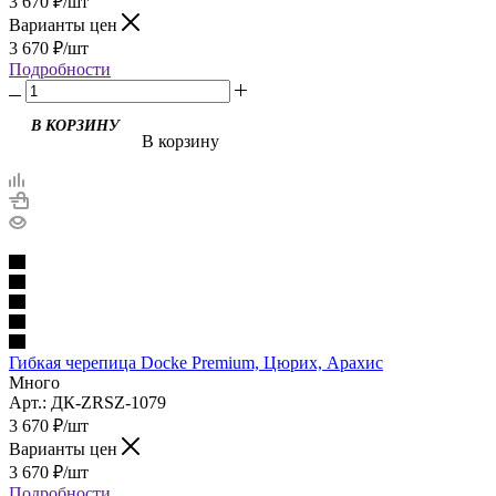
3 670
₽
/шт
Варианты цен
3 670
₽
/шт
Подробности
В корзину
Гибкая черепица Docke Premium, Цюрих, Арахис
Много
Арт.: ДК-ZRSZ-1079
3 670
₽
/шт
Варианты цен
3 670
₽
/шт
Подробности