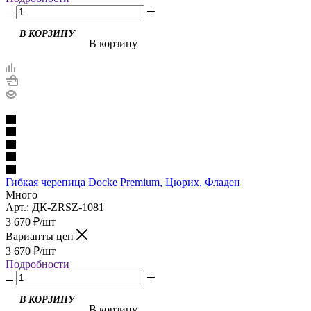
В корзину
Гибкая черепица Docke Premium, Цюрих, Фладен
Много
Арт.: ДК-ZRSZ-1081
3 670
₽
/шт
Варианты цен
3 670
₽
/шт
Подробности
В корзину