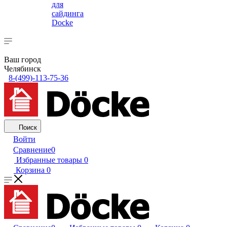
для
сайдинга
Docke
Ваш город
Челябинск
8-(499)-113-75-36
Поиск
Войти
Сравнение
0
Избранные товары
0
Корзина
0