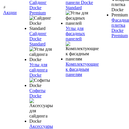
Сайдинг
панели Docke
Docke
Standard
Акции
Premium
Фасадна
плитка
Углы для
Docke
Сайдинг
фасадных
Premium
Docke
панелей
Standard
Комплектующие
Углы для
к фасадным
сайдинга
панелям
Docke
Софиты
Docke
Аксессуары