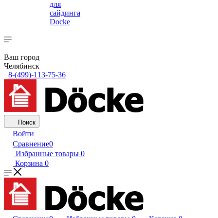
для
сайдинга
Docke
Ваш город
Челябинск
8-(499)-113-75-36
Поиск
Войти
Сравнение
0
Избранные товары
0
Корзина
0