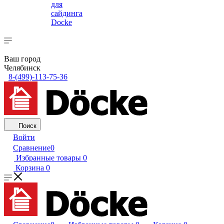
для
сайдинга
Docke
Ваш город
Челябинск
8-(499)-113-75-36
Поиск
Войти
Сравнение
0
Избранные товары
0
Корзина
0