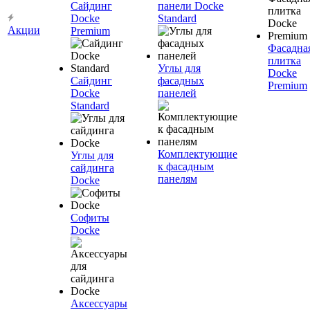
Сайдинг
панели Docke
Docke
Standard
Акции
Premium
Фасадна
плитка
Углы для
Docke
Сайдинг
фасадных
Premium
Docke
панелей
Standard
Комплектующие
Углы для
к фасадным
сайдинга
панелям
Docke
Софиты
Docke
Аксессуары