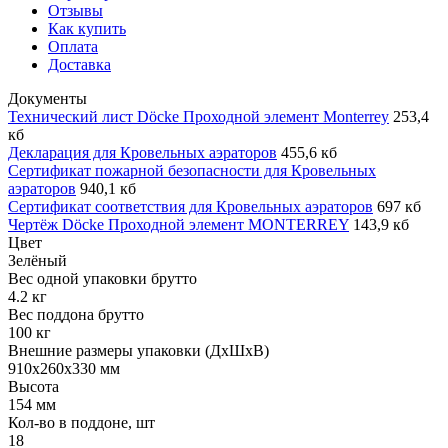
Отзывы
Как купить
Оплата
Доставка
Документы
Технический лист Döcke Проходной элемент Monterrey
253,4
кб
Декларация для Кровельных аэраторов
455,6 кб
Сертификат пожарной безопасности для Кровельных
аэраторов
940,1 кб
Сертификат соответствия для Кровельных аэраторов
697 кб
Чертёж Döcke Проходной элемент MONTERREY
143,9 кб
Цвет
Зелёный
Вес одной упаковки брутто
4.2 кг
Вес поддона брутто
100 кг
Внешние размеры упаковки (ДхШхВ)
910x260x330 мм
Высота
154 мм
Кол-во в поддоне, шт
18