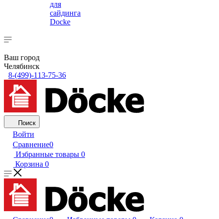
для
сайдинга
Docke
Ваш город
Челябинск
8-(499)-113-75-36
Поиск
Войти
Сравнение
0
Избранные товары
0
Корзина
0