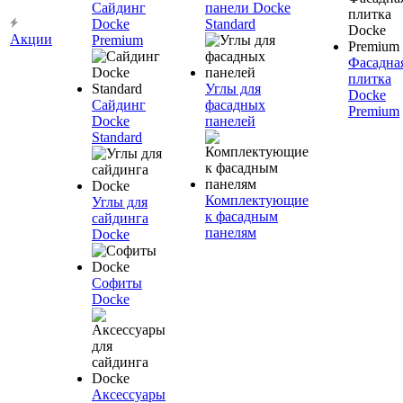
Сайдинг
панели Docke
Docke
Standard
Акции
Premium
Фасадна
плитка
Углы для
Docke
Сайдинг
фасадных
Premium
Docke
панелей
Standard
Комплектующие
Углы для
к фасадным
сайдинга
панелям
Docke
Софиты
Docke
Аксессуары