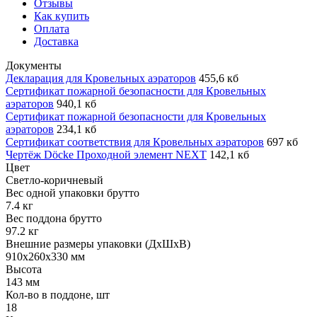
Отзывы
Как купить
Оплата
Доставка
Документы
Декларация для Кровельных аэраторов
455,6 кб
Сертификат пожарной безопасности для Кровельных
аэраторов
940,1 кб
Сертификат пожарной безопасности для Кровельных
аэраторов
234,1 кб
Сертификат соответствия для Кровельных аэраторов
697 кб
Чертёж Döcke Проходной элемент NEXT
142,1 кб
Цвет
Светло-коричневый
Вес одной упаковки брутто
7.4 кг
Вес поддона брутто
97.2 кг
Внешние размеры упаковки (ДхШхВ)
910x260x330 мм
Высота
143 мм
Кол-во в поддоне, шт
18