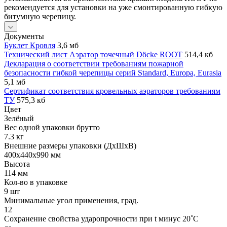
рекомендуется для установки на уже смонтированную гибкую
битумную черепицу.
Документы
Буклет Кровля
3,6 мб
Технический лист Аэратор точечный Döcke ROOT
514,4 кб
Декларация о соответствии требованиям пожарной
безопасности гибкой черепицы серий Standard, Europa, Eurasia
5,1 мб
Сертификат соответствия кровельных аэраторов требованиям
ТУ
575,3 кб
Цвет
Зелёный
Вес одной упаковки брутто
7.3 кг
Внешние размеры упаковки (ДхШхВ)
400х440х990 мм
Высота
114 мм
Кол-во в упаковке
9 шт
Минимальные угол применения, град.
12
Сохранение свойства ударопрочности при t минус 20˚C