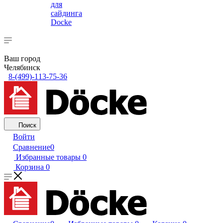
для
сайдинга
Docke
Ваш город
Челябинск
8-(499)-113-75-36
Поиск
Войти
Сравнение
0
Избранные товары
0
Корзина
0