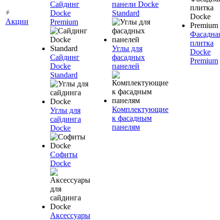
Сайдинг
панели Docke
Docke
Standard
Акции
Premium
Фасадна
плитка
Углы для
Docke
Сайдинг
фасадных
Premium
Docke
панелей
Standard
Комплектующие
Углы для
к фасадным
сайдинга
панелям
Docke
Софиты
Docke
Аксессуары