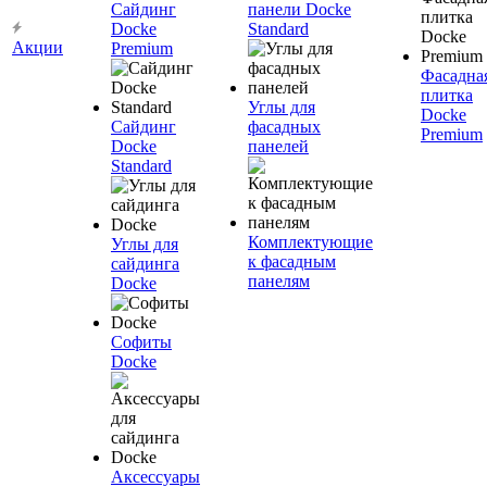
Сайдинг
панели Docke
Docke
Standard
Акции
Premium
Фасадна
плитка
Углы для
Docke
Сайдинг
фасадных
Premium
Docke
панелей
Standard
Комплектующие
Углы для
к фасадным
сайдинга
панелям
Docke
Софиты
Docke
Аксессуары