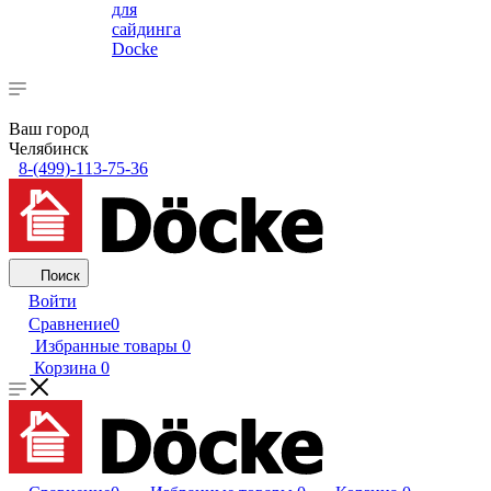
для
сайдинга
Docke
Ваш город
Челябинск
8-(499)-113-75-36
Поиск
Войти
Сравнение
0
Избранные товары
0
Корзина
0