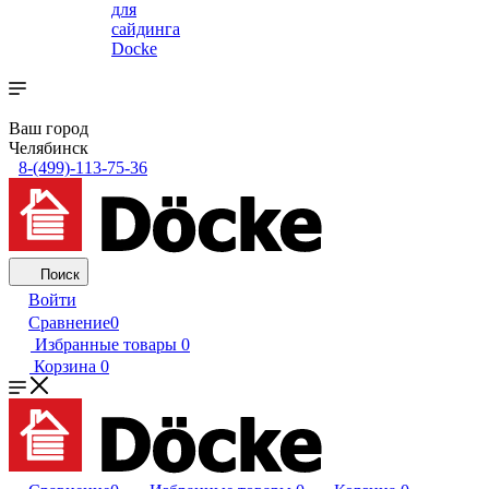
для
сайдинга
Docke
Ваш город
Челябинск
8-(499)-113-75-36
Поиск
Войти
Сравнение
0
Избранные товары
0
Корзина
0