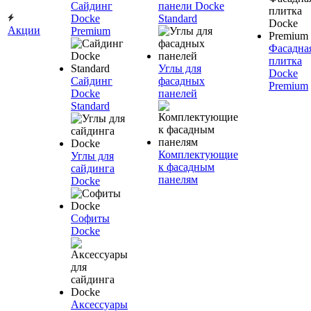
Сайдинг
панели Docke
Docke
Standard
Акции
Premium
Фасадна
плитка
Углы для
Docke
Сайдинг
фасадных
Premium
Docke
панелей
Standard
Комплектующие
Углы для
к фасадным
сайдинга
панелям
Docke
Софиты
Docke
Аксессуары