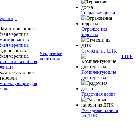
Террасная доска
черепица
Ограждения
террасы
минированная
бкая черепица
Ступени из ДПК
+
Чердачные
ЕЩЕ
лестницы
нослойная гибкая
репица
Комплектующие
для террасы
мплектующие для
овли
Грядочная доска
Фасадные панели
из ДПК