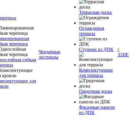
Террасная доска
черепица
Ограждения
террасы
минированная
бкая черепица
Ступени из ДПК
+
Чердачные
ЕЩЕ
лестницы
нослойная гибкая
репица
Комплектующие
для террасы
мплектующие для
овли
Грядочная доска
Фасадные панели
из ДПК