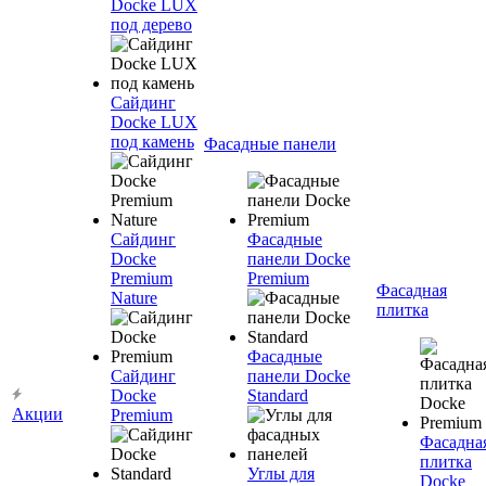
Docke LUX
под дерево
Сайдинг
Docke LUX
под камень
Фасадные панели
Сайдинг
Фасадные
Docke
панели Docke
Premium
Premium
Фасадная
Nature
плитка
Фасадные
Сайдинг
панели Docke
Docke
Standard
Акции
Premium
Фасадна
плитка
Углы для
Docke