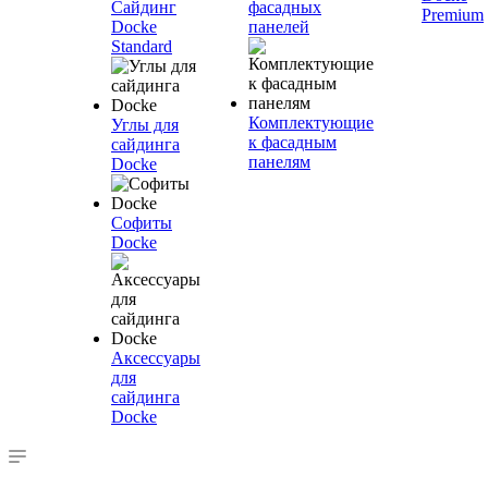
Сайдинг
фасадных
Premium
Docke
панелей
Standard
Комплектующие
Углы для
к фасадным
сайдинга
панелям
Docke
Софиты
Docke
Аксессуары
для
сайдинга
Docke